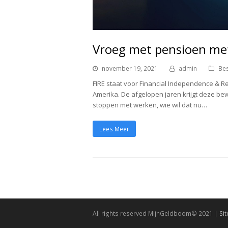
Vroeg met pensioen met
november 19, 2021
admin
Be
FIRE staat voor Financial Independence & Re
Amerika. De afgelopen jaren krijgt deze be
stoppen met werken, wie wil dat nu…
Lees Meer
All rights reserved MijnGeldboom© 2021 |
Si