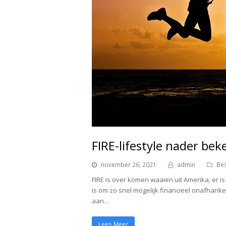
FIRE-lifestyle nader be
november 26, 2021
admin
Be
FIRE is over komen waaien uit Amerika, er is
is om zo snel mogelijk financieel onafhanke
aan…
Lees Meer