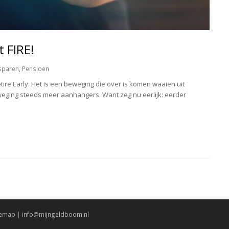
 FIRE!
sparen
,
Pensioen
tire Early. Het is een beweging die over is komen waaien uit
weging steeds meer aanhangers. Want zeg nu eerlijk: eerder
temap
|
info@mijngeldboom.nl