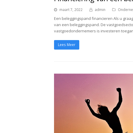
maart 7, 2022
admin
Ondern
Een beleggingspand financieren Als u graag
van een beleggingspand. De vastgoedsector 
vastgoedondernemers is investeren toegankel
Lees Meer